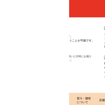
ご注文確認後より7日前後で商品のお届けとなります。
す。
ご注文の状況により、さらに日数をいただく場合もご
行うことが可能です。
ます。発送日につきましては、発送準備後にメールに
連絡致します。
頂いた日時にお届け
い。
代金引換・郵便振替・コンビニエンスストア決済（後
い）からお選びいただけます。（手数料：当店負担）
※はじめてご利用のお客様につきましては、代金引換のみ承
ます。
熨斗・贈答
店舗
会社情報
お客様の声
ブログ
初
について