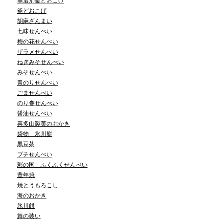
無選別釜どおこげ
釜どおこげ
胡麻ざんまい
七味せんべい
梅の花せんべい
ザラメせんべい
ねぎみそせんべい
みそせんべい
青のりせんべい
ごませんべい
のり巻せんべい
醤油せんべい
喜多山製菓のおかき
袋物 氷川餅
黒豆茶
プチせんべい
彩の国 ふくふくせんべい
豊年焼
焼とうもろこし
海のおかき
氷川餅
舞の装い