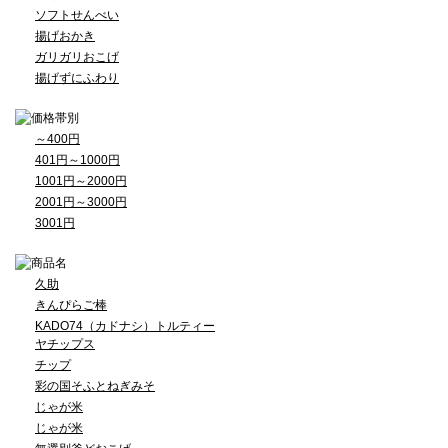
ソフトせんべい
揚げおかき
ガリガリおこげ
揚げずにふわり
～400円
401円～1000円
1001円～2000円
2001円～3000円
3001円
久助
きんぴらご棒
KADO74（カドナシ）トルティー
ヤチップス
チップ
彩の国そふとねぎみそ
じゃが米
じゃが米