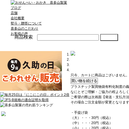
ブログ
店舗
会社概要
熨斗・贈答について
喜多山のこだわり
お客様の声
商品検索
只今、カートに商品はございません
プラスチック製買物袋有料化制度の義
なにとぞご理解・ご協力の程よろし
ご希望の際は次画面【発送・支払方
その場合ご注文金額が変更となりま
・手提げ袋
（大）・・・30円（税込）
（中）・・・20円（税込）
（小）・・・20円（税込）